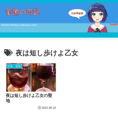
夜は短し歩けよ乙女
文化・芸術
夜は短し歩けよ乙女の聖
地
2022.08.18