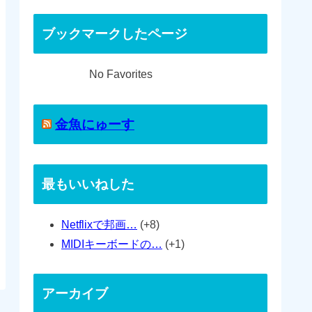
ブックマークしたページ
No Favorites
金魚にゅーす
最もいいねした
Netflixで邦画…
+8
MIDIキーボードの…
+1
アーカイブ