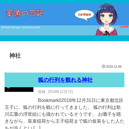
神社
2019.12.06
狐の行列を観れる神社
投稿: 2019年12月7日
Bookmark02018年12月31日に東京都北区
王子に、狐の行列を観に行ってきました。 狐の行列は歌
川広重の浮世絵にも描かれているそうです。 お囃子を聴
きながら、装束稲荷から王子稲荷まで狐の仮装をした人た
ちが歩くとい […]